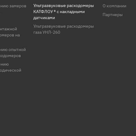
Ультразвуковые расходомеры
ению замеров
О компании
КАТФЛОУ ® с накладными
у
Партнеры
датчиками
Ультразвуковые расходомеры
онтажной
газа УНЛ-260
омеров на
ению опытной
сходомеров
ению
иодической