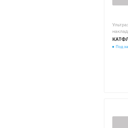
Ультра
наклад
КАТФЛ
Под з