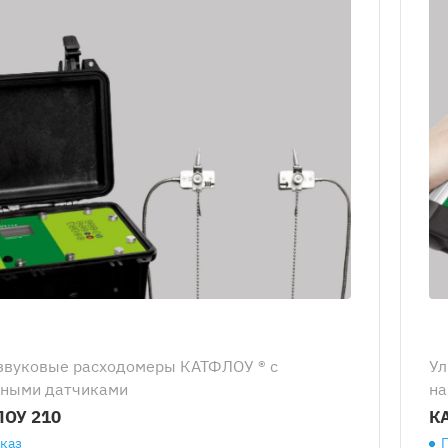
звуковые расходомеры КАТФЛОУ ® с
Ул
ными датчиками
на
ОУ 210
К
аказ