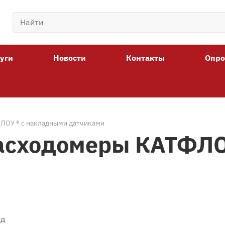
уги
Новости
Контакты
Опро
ЛОУ ® с накладными датчиками
асходомеры КАТФЛО
ед