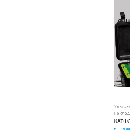
Ультра
наклад
КАТФЛ
Под з