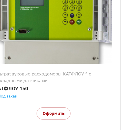
ьтразвуковые расходомеры КАТФЛОУ ® с
кладными датчиками
АТФЛОУ 150
Под заказ
Оформить