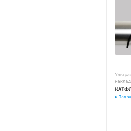
Ультра
наклад
КАТФЛ
Под з