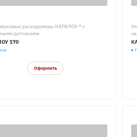
звуковые расходомеры КАТФЛОУ ® с
Ул
ными датчиками
на
ОУ 170
К
аказ
Оформить