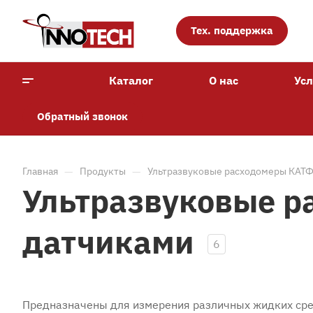
Тех. поддержка
Каталог
О нас
Усл
Обратный звонок
—
—
Главная
Продукты
Ультразвуковые расходомеры КАТФ
Ультразвуковые р
датчиками
6
Предназначены для измерения различных жидких ср