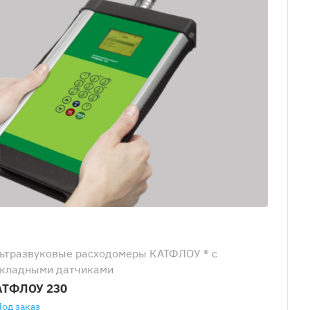
ьтразвуковые расходомеры КАТФЛОУ ® с
кладными датчиками
АТФЛОУ 230
Под заказ