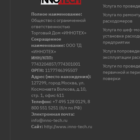
Услуга по провед
Полное наименование:
Услуга по ремонт
Общество с ограниченной
расходомеров
ответственностью
Услуга по шеф-м
Торговый Дом «ИННОТЕХ»
установке расход
Сокращенное
предприятии
наименование:
ООО ТД
Услуга попровед
«ИННОТЕХ»
эксплуатации ра
ИНН/КПП:
7743204857/774301001
Услуги по провед
ОРГН:
1177746395507
первичной и пер
Адрес (место нахождения):
поверки
127299, город Москва, ул.
Космонавта Волкова, д.10,
стр. 1, офис 611
Телефон:
+7 495 128 0129, 8
800 551 5251 (б/п по РФ)
Электронная почта:
info@inno-tech.ru
Сайт:
http://www.inno-tech.ru