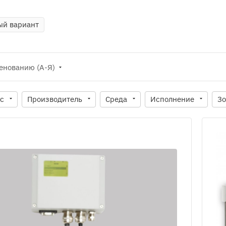
й вариант
енованию (А-Я)
ус
Производитель
Среда
Исполнение
Зо