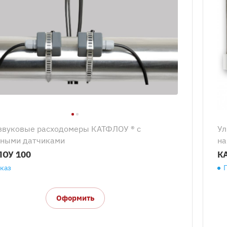
звуковые расходомеры КАТФЛОУ ® с
Ул
ными датчиками
на
ОУ 100
К
аказ
Оформить