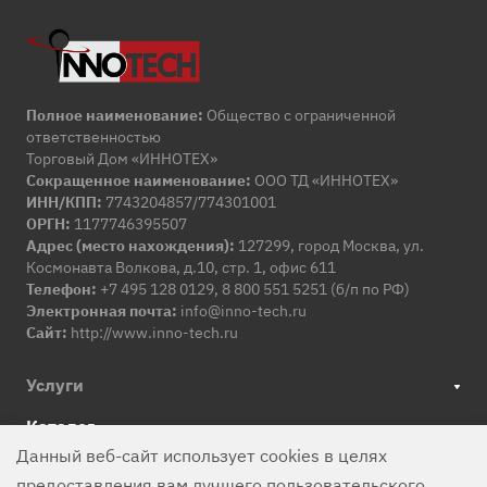
Полное наименование:
Общество с ограниченной
ответственностью
Торговый Дом «ИННОТЕХ»
Сокращенное наименование:
ООО ТД «ИННОТЕХ»
ИНН/КПП:
7743204857/774301001
ОРГН:
1177746395507
Адрес (место нахождения):
127299, город Москва, ул.
Космонавта Волкова, д.10, стр. 1, офис 611
Телефон:
+7 495 128 0129, 8 800 551 5251 (б/п по РФ)
Электронная почта:
info@inno-tech.ru
Сайт:
http://www.inno-tech.ru
Услуги
Каталог
Данный веб-сайт использует cookies в целях
Компания
предоставления вам лучшего пользовательского