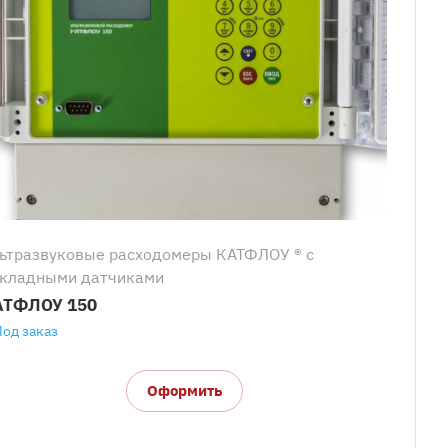
ьтразвуковые расходомеры КАТФЛОУ ® с
кладными датчиками
АТФЛОУ 150
Под заказ
Оформить