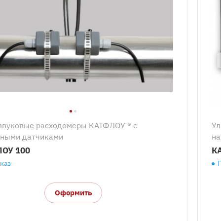
звуковые расходомеры КАТФЛОУ ® с
Ул
ными датчиками
на
ОУ 100
К
аказ
Оформить