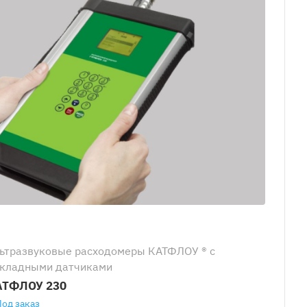
ьтразвуковые расходомеры КАТФЛОУ ® с
кладными датчиками
АТФЛОУ 230
Под заказ