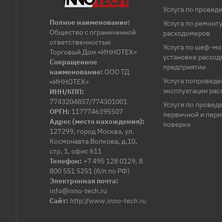
Услуга по провед
Полное наименование:
Услуга по ремонт
Общество с ограниченной
расходомеров
ответственностью
Услуга по шеф-м
Торговый Дом «ИННОТЕХ»
установке расход
Сокращенное
предприятии
наименование:
ООО ТД
Услуга попровед
«ИННОТЕХ»
эксплуатации ра
ИНН/КПП:
7743204857/774301001
Услуги по провед
ОРГН:
1177746395507
первичной и пер
Адрес (место нахождения):
поверки
127299, город Москва, ул.
Космонавта Волкова, д.10,
стр. 1, офис 611
Телефон:
+7 495 128 0129, 8
800 551 5251 (б/п по РФ)
Электронная почта:
info@inno-tech.ru
Сайт:
http://www.inno-tech.ru