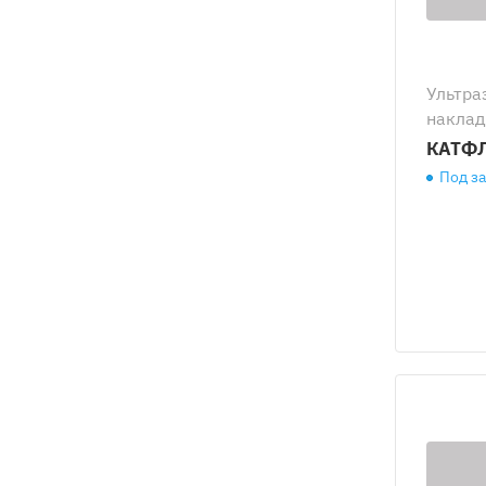
Ультра
наклад
КАТФЛ
Под з