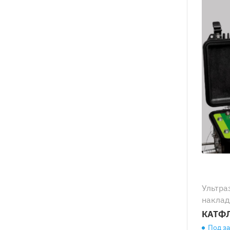
Ультра
наклад
КАТФЛ
Под з