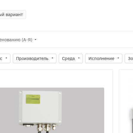
й вариант
енованию (А-Я)
ус
Производитель
Среда
Исполнение
Зо