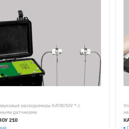
звуковые расходомеры КАТФЛОУ ® с
Ул
ными датчиками
на
ОУ 210
К
аказ