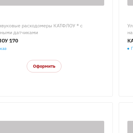
звуковые расходомеры КАТФЛОУ ® с
Ул
ными датчиками
на
ОУ 170
К
аказ
Оформить