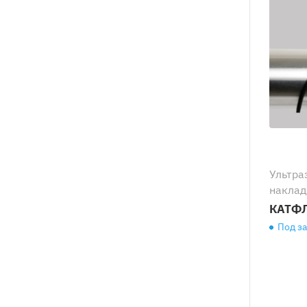
Ультра
наклад
КАТФЛ
Под з