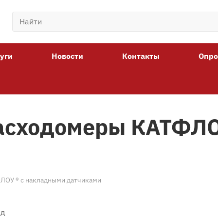
уги
Новости
Контакты
Опро
асходомеры КАТФЛО
ЛОУ ® с накладными датчиками
ед