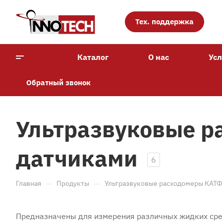
Тех. поддержка
Каталог
О нас
Усл
Обратный звонок
Ультразвуковые р
датчиками
6
—
—
Главная
Продукты
Ультразвуковые расходомеры КАТФ
Предназначены для измерения различных жидких ср