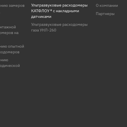
Ультразвуковые расходомеры
ению замеров
О компании
КАТФЛОУ ® с накладными
у
Партнеры
датчиками
Ультразвуковые расходомеры
онтажной
газа УНЛ-260
омеров на
ению опытной
сходомеров
ению
иодической